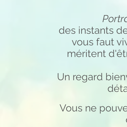
Portr
des instants de
vous faut v
méritent d'êt
Un regard bienv
déta
Vous ne pouvez