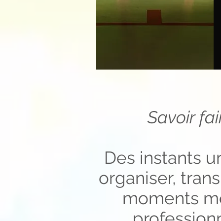
Savoir fai
Des instants u
organiser, tran
moments mér
profession