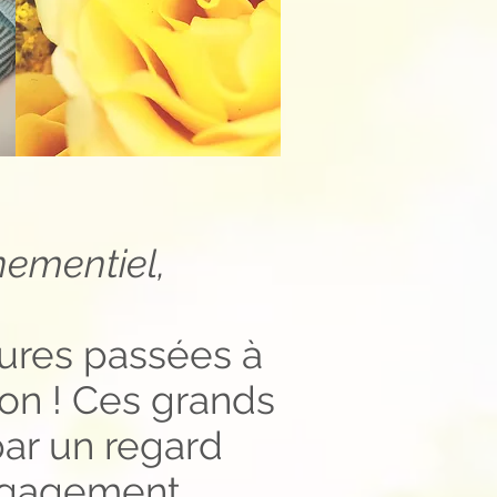
nementiel,
eures passées à
ion ! Ces grands
ar un regard
engagement.