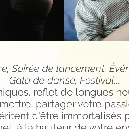
re
, Soirée de lancement, Évé
Gala de danse, Festival...
niques, reflet de longues h
smettre, partager votre pass
itent d'être immortalisés p
nel, à la hauteur de votre 